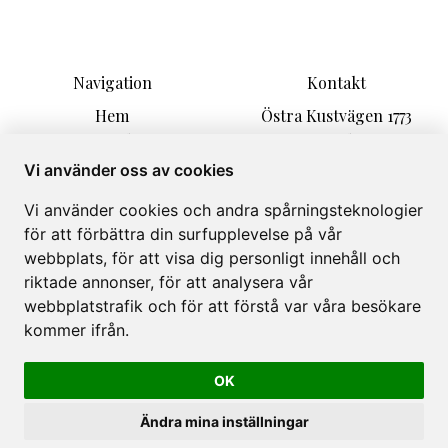
Navigation
Kontakt
Hem
Östra Kustvägen 1773
Boende
271 77 Löderup
Aktiviteter
malarhusen@hotmail.com
Vi använder oss av cookies
Information
+46 723586586
Vi använder cookies och andra spårningsteknologier
Kontakt
för att förbättra din surfupplevelse på vår
Om
webbplats, för att visa dig personligt innehåll och
Galleri
riktade annonser, för att analysera vår
webbplatstrafik och för att förstå var våra besökare
kommer ifrån.
OK
Mälarhusen Semesterby Österlen © 2026
Powered by
Bookvisit
Ändra mina inställningar
org 559101-0557