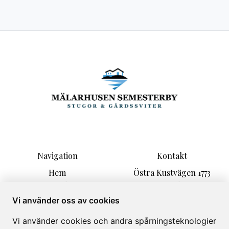
Navigation
Kontakt
Hem
Östra Kustvägen 1773
Boende
271 77 Löderup
Aktiviteter
malarhusen@hotmail.com
Vi använder oss av cookies
Information
+46 723586586
Vi använder cookies och andra spårningsteknologier
Kontakt